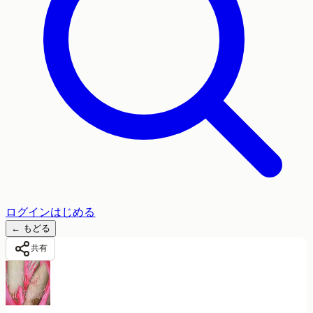
ログイン
はじめる
←
もどる
共有