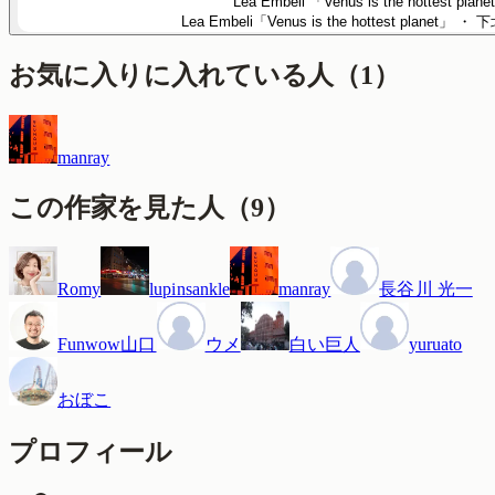
Lea Embeli 「Venus is the hottest plan
Lea Embeli「Venus is the hottest planet」
・ 下
お気に入りに入れている人
（
1
）
manray
この作家を見た人
（
9
）
Romy
lupinsankle
manray
長谷川 光一
Funwow山口
ウメ
白い巨人
yuruato
おぼこ
プロフィール