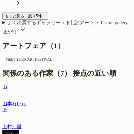
もっと見る
（残り
5
件）
よく出展するギャラリー（
下北沢アーツ ・ biscuit gallery
ほか5
）
アートフェア（
1
）
MEET YOUR ART FESTIVAL
関係のある作家（
7
）
接点の近い順
山
山本れいら
上
上村江里