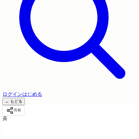
ログイン
はじめる
←
もどる
共有
斉