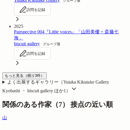
Yutaka Kikutake Gallery
グループ展
訪問を記録
2025
Pairspective 004『Little voices』「山田美優 + 斎藤七
海」
biscuit gallery
グループ展
訪問を記録
もっと見る
（残り
3
件）
よく出展するギャラリー（
Yutaka Kikutake Gallery
Kyobashi ・ biscuit gallery
ほか1
）
関係のある作家（
7
）
接点の近い順
山