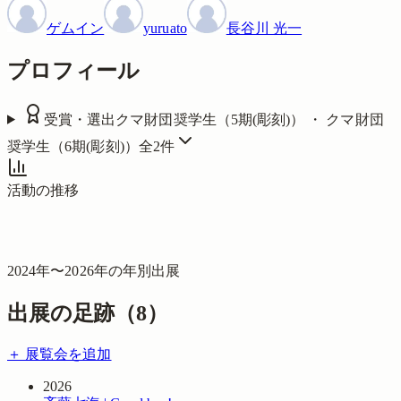
ゲムイン
yuruato
長谷川 光一
プロフィール
受賞・選出
クマ財団奨学生（5期(彫刻)） ・ クマ財団
奨学生（6期(彫刻)）
全
2
件
活動の推移
2024
年〜
2026
年の年別出展
出展の足跡（
8
）
＋ 展覧会を追加
2026