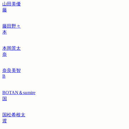
山田美優
藤
藤田野々
本
本岡景太
奈
奈良美智
B
BOTAN＆sumire
国
国松希根太
渡