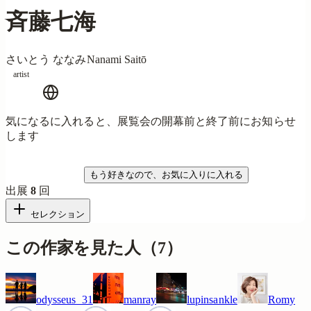
斉藤七海
さいとう ななみ
Nanami Saitō
artist
気になるに入れると、展覧会の開幕前と終了前にお知らせ
します
気になる
もう好きなので、お気に入りに入れる
出展
8
回
セレクション
この作家を見た人
（
7
）
odysseus_31
manray
lupinsankle
Romy