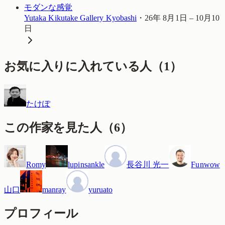
モダンな感覚
Yutaka Kikutake Gallery Kyobashi
・
26年 8月1日 – 10月10
日
お気に入りに入れている人
（
1
）
たけぽ
この作家を見た人
（
6
）
Romy
lupinsankle
長谷川 光一
Funwow
山口
manray
yuruato
プロフィール