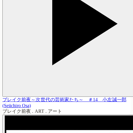
ブレイク前夜～次世代の芸術家たち～ ＃14 小左誠一郎
(Seiichiro Osa)
ブレイク前夜 . ART . アート