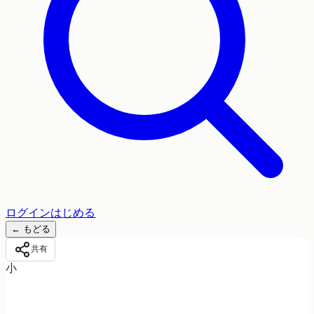
ログイン
はじめる
←
もどる
共有
小