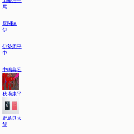
田幡浩一
尾
尾関諒
伊
伊勢周平
中
中嶋典宏
秋場康平
野島良太
飯