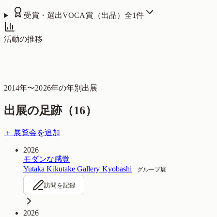
受賞・選出
VOCA賞（出品）
全
1
件
活動の推移
2014
年〜
2026
年の年別出展
出展の足跡（
16
）
＋ 展覧会を追加
2026
モダンな感覚
Yutaka Kikutake Gallery Kyobashi
グループ展
訪問を記録
2026