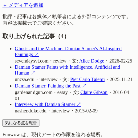
＋ メディアを追加
批評・記事は各媒体／執筆者による外部コンテンツです。
内容は掲載元でご確認ください。
取り上げられた記事（
4
）
Ghosts and the Machine: Damian Stamer's AI-Inspired
Paintings
↗
sevendaysvt.com
・
review
・
文:
Alice Dodge
・
2026-02-25
Damian Stamer Paints with Intelligence, Artificial and
Human
↗
uncsa.edu
・
interview
・
文:
Pier Carlo Talenti
・
2025-11-21
Damian Stamer: Painting the Past
↗
gardenandgun.com
・
essay
・
文:
Claire Gibson
・
2016-04-
01
Interview with Damian Stamer
↗
nasher.duke.edu
・
interview
・
2015-02-09
気になる点を報告
Funwow
は、現代アートの作家を辿れる場所。