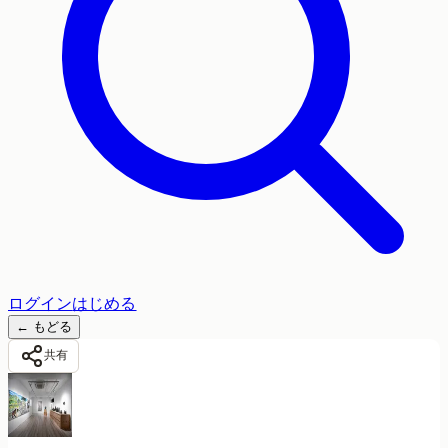
ログイン
はじめる
←
もどる
共有