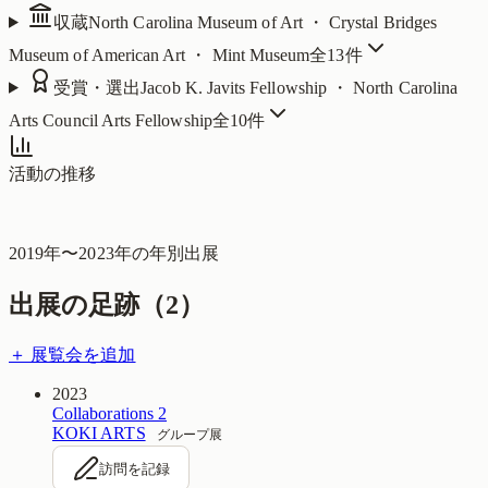
収蔵
North Carolina Museum of Art ・ Crystal Bridges
Museum of American Art ・ Mint Museum
全
13
件
受賞・選出
Jacob K. Javits Fellowship ・ North Carolina
Arts Council Arts Fellowship
全
10
件
活動の推移
2019
年〜
2023
年の年別出展
出展の足跡（
2
）
＋ 展覧会を追加
2023
Collaborations 2
KOKI ARTS
グループ展
訪問を記録