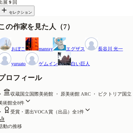
出展
9
回
セレクション
この作家を見た人
（
7
）
おぼこ
manray
エグザス
長谷川 光一
yuruato
ゲムイン
白い巨人
プロフィール
収蔵
国立国際美術館 ・ 原美術館 ARC ・ ビクトリア国立
美術館
全
8
件
受賞・選出
VOCA賞（出品）
全
1
件
活動の推移