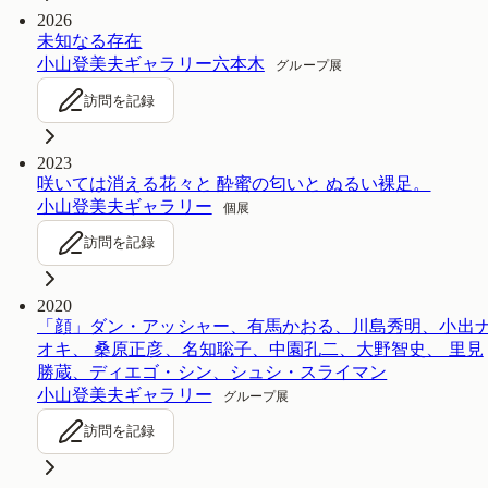
2026
未知なる存在
小山登美夫ギャラリー六本木
グループ展
訪問を記録
2023
咲いては消える花々と 酔蜜の匂いと ぬるい裸足。
小山登美夫ギャラリー
個展
訪問を記録
2020
「顔」ダン・アッシャー、有馬かおる、川島秀明、小出
オキ、 桑原正彦、名知聡子、中園孔二、大野智史、 里見
勝蔵、ディエゴ・シン、シュシ・スライマン
小山登美夫ギャラリー
グループ展
訪問を記録