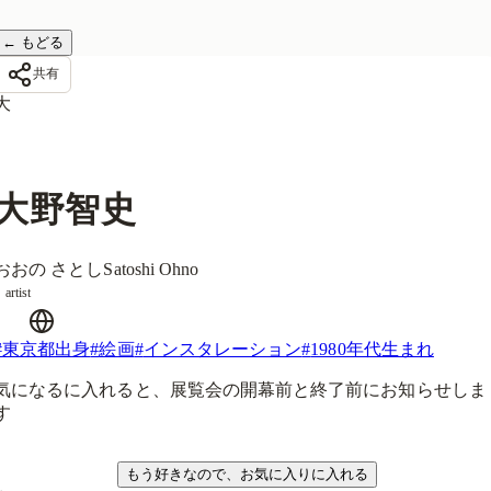
←
もどる
共有
大
大野智史
おおの さとし
Satoshi Ohno
artist
#
東京都出身
#
絵画
#
インスタレーション
#
1980年代生まれ
気になるに入れると、展覧会の開幕前と終了前にお知らせしま
す
気になる
もう好きなので、お気に入りに入れる