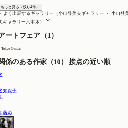
もっと見る
（残り
4
件）
よく出展するギャラリー（
小山登美夫ギャラリー ・ 小山登
夫ギャラリー六本木
）
アートフェア（
1
）
Tokyo Gendai
関係のある作家（
10
）
接点の近い順
名
名知聡子
伊
伊藤彩