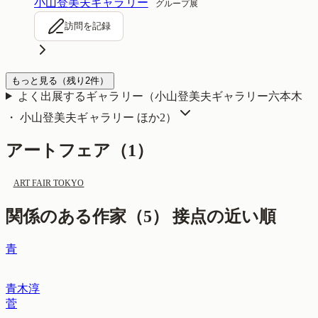
小山登美夫ギャラリー
グループ展
訪問を記録
もっと見る
（残り
2
件）
よく出展するギャラリー（
小山登美夫ギャラリー六本木
・ 小山登美夫ギャラリー
ほか2
）
アートフェア（
1
）
ART FAIR TOKYO
関係のある作家（
5
）
接点の近い順
青
青木淳
菅