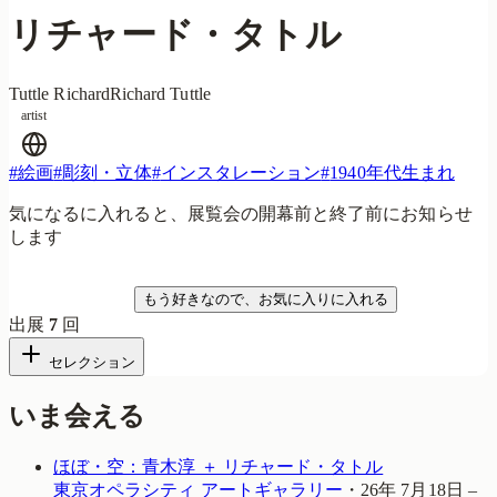
リチャード・タトル
Tuttle Richard
Richard Tuttle
artist
#
絵画
#
彫刻・立体
#
インスタレーション
#
1940年代生まれ
気になるに入れると、展覧会の開幕前と終了前にお知らせ
します
気になる
もう好きなので、お気に入りに入れる
出展
7
回
セレクション
いま会える
ほぼ・空：青木淳 ＋ リチャード・タトル
東京オペラシティ アートギャラリー
・
26年 7月18日 –