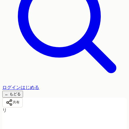
ログイン
はじめる
←
もどる
共有
リ