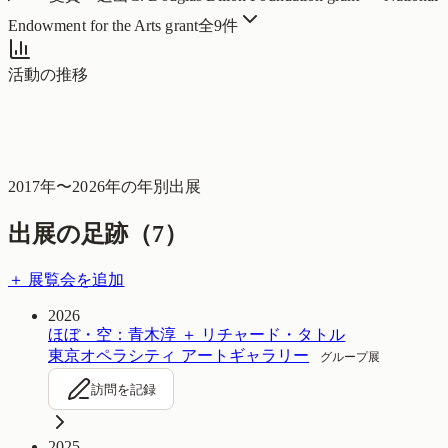
Endowment for the Arts grant
全
9
件
活動の推移
2017
年〜
2026
年の年別出展
出展の足跡（
7
）
＋ 展覧会を追加
2026
ほぼ・空：青木淳 ＋ リチャード・タトル
東京オペラシティ アートギャラリー
グループ展
訪問を記録
2025