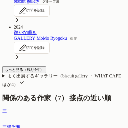
biscuit gallery
グループ展
訪問を記録
2024
微かな瞬き
GALLERY MoMo Ryogoku
個展
訪問を記録
もっと見る
（残り
4
件）
よく出展するギャラリー（
biscuit gallery ・ WHAT CAFE
ほか4
）
関係のある作家（
7
）
接点の近い順
三
三浦光雅