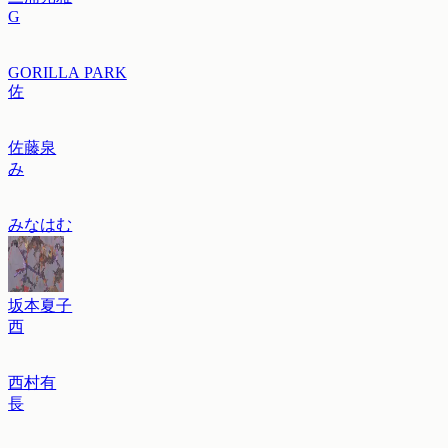
G
GORILLA PARK
佐
佐藤泉
み
みなはむ
坂本夏子
西
西村有
長