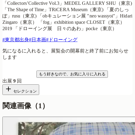
「Collectors’Collective Vol.3」MEDEL GALLERY SHU（東京)
「The Shape of Time」TRiCERA Museum（東京) 「夏のしっ
ぽ」rusu（東京) 「obキュレーション展 "neo wassyoi"」Hidari
Zingaro（東京） 「fog」exhibition space CLOSET（東京）
2019 「ドローイング展 日々のあわ」pocke（東京）
#
東京都出身
#
日本画
#
ドローイング
気になるに入れると、展覧会の開幕前と終了前にお知らせ
します
気になる
もう好きなので、お気に入りに入れる
出展
9
回
セレクション
関連画像（
1
）