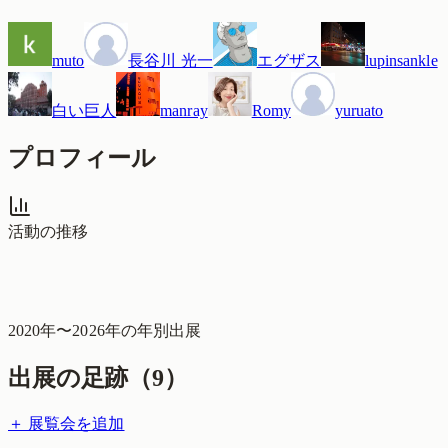
muto
長谷川 光一
エグザス
lupinsankle
白い巨人
manray
Romy
yuruato
プロフィール
活動の推移
2020
年〜
2026
年の年別出展
出展の足跡（
9
）
＋ 展覧会を追加