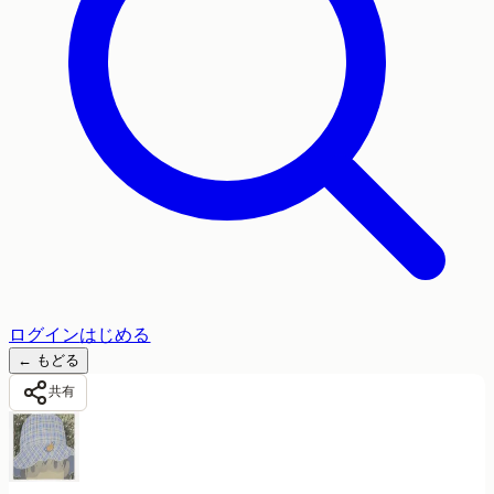
ログイン
はじめる
←
もどる
共有