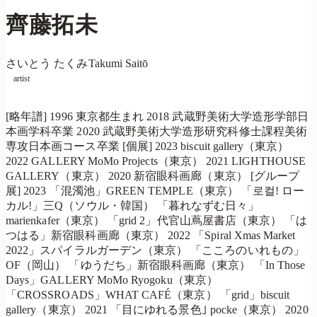
齊藤拓未
さいとう たくみ
Takumi Saitō
artist
[略年譜] 1996 東京都生まれ 2018 武蔵野美術大学造形学部日
本画学科卒業 2020 武蔵野美術大学造形研究科修士課程美術
専攻日本画コース卒業 [個展] 2023 biscuit gallery（東京）
2022 GALLERY MoMo Projects（東京） 2021 LIGHTHOUSE
GALLERY（東京） 2020 新宿眼科画廊（東京） [グループ
展] 2023 「混濁池」GREEN TEMPLE（東京） 「로컬! ロー
カル!」三Q（ソウル・韓国） 「暮れなずむ日々」
marienkafer（東京） 「grid 2」代官山蔦屋書店（東京） 「は
つはる」新宿眼科画廊（東京） 2022 「Spiral Xmas Market
2022」スパイラルガーデン（東京） 「こころのいれもの」
OF（岡山） 「ゆうだち」新宿眼科画廊（東京） 「In Those
Days」GALLERY MoMo Ryogoku（東京）
「CROSSROADS」WHAT CAFÉ（東京） 「grid」biscuit
gallery（東京） 2021 「目にゆれる景色｣ pocke（東京） 2020