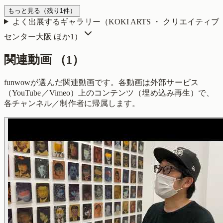
もっと見る
（残り
1
件）
よく出展するギャラリー（
KOKI ARTS ・ クリエイティブ
センター大阪
ほか1
）
関連動画
（
1
）
funwowが選んだ関連動画です。各動画は外部サービス
（YouTube／Vimeo）上のコンテンツ（埋め込み再生）で、
各チャンネル／制作者に帰属します。