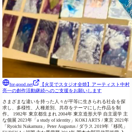
for-good.net
【火災でスタジオ全焼】アーティスト中村
亮一の創作活動継続へのご支援をお願いします
さまざまな違いを持った人々が平等に生きられる社会を探
求し、多様性、人種差別、共存をテーマにした作品を制
作。 1982年 東京都生まれ 2004年 東京造形大学 自主退学 主
な個展 2023年「a study of identity」KOKI ARTS / 東京 2021年
「Ryoichi Nakamura」Peter Augustus / ダラス 2019年「移民」