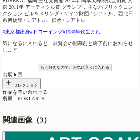
EUREKA / 福岡 主な受賞歴 2014年 岡本太郎現代芸術賞 入
選 2011年 アーティクル賞 グランプリ 主なパブリックコレ
クション ビル＆メリンダ・ゲイツ財団 / シアトル、西北日
系博物館 / シアトル、伝承 / シアトル
#
東京都出身
#
ドローイング
#
1980年代生まれ
気になるに入れると、展覧会の開幕前と終了前にお知らせ
します
気になる
もう好きなので、お気に入りに入れる
出展
6
回
セレクション
作品を問い合わせる
所属
：
KOKI ARTS
問い合わせる
関連画像（
3
）