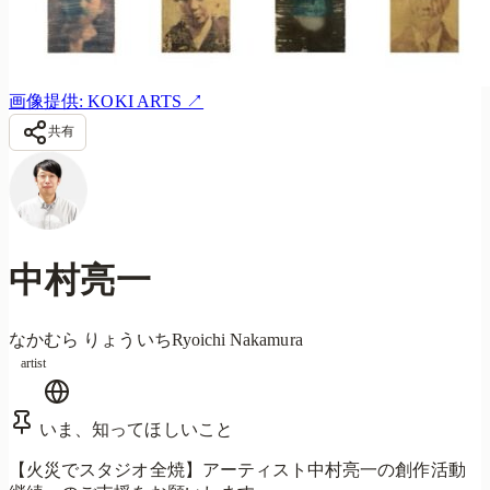
画像提供: KOKI ARTS
↗
共有
中村亮一
なかむら りょういち
Ryoichi Nakamura
artist
いま、知ってほしいこと
【火災でスタジオ全焼】アーティスト中村亮一の創作活動