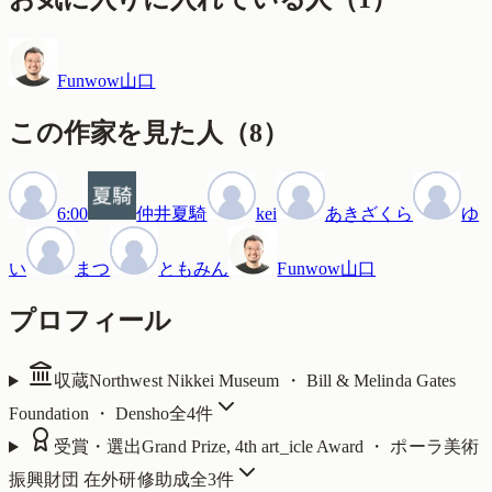
Funwow山口
この作家を見た人
（
8
）
6:00
仲井夏騎
kei
あきざくら
ゆ
い
まつ
ともみん
Funwow山口
プロフィール
収蔵
Northwest Nikkei Museum ・ Bill & Melinda Gates
Foundation ・ Densho
全
4
件
受賞・選出
Grand Prize, 4th art_icle Award ・ ポーラ美術
振興財団 在外研修助成
全
3
件