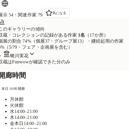
気になる
展示
54
・関連作家
79
このギャラリーの傾向
収蔵・コレクションの記録がある作家
1
名
（
17
か所）
個展の割合
74
%（個展
37
・グループ展
13
）
・
継続起用の作家
6
%（
5
/
79
・フェア・企画展を含む）
蜷川実花
収蔵はFunwowが確認できた分のみ
開廊時間
本日 14:00 開廊
月
休館
火
休館
水
14:00–21:00
木
14:00–21:00
金
本日
14:00–21:00