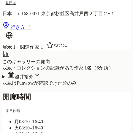
世田谷
日本、〒168-0071 東京都杉並区高井戸西２丁目２−１
行き方 ↗
気になる
展示
1
・関連作家
1
このギャラリーの傾向
収蔵・コレクションの記録がある作家
1
名
（
6
か所）
淺井裕介
収蔵はFunwowが確認できた分のみ
開廊時間
本日休館
月
08:10–16:40
火
08:10–16:40