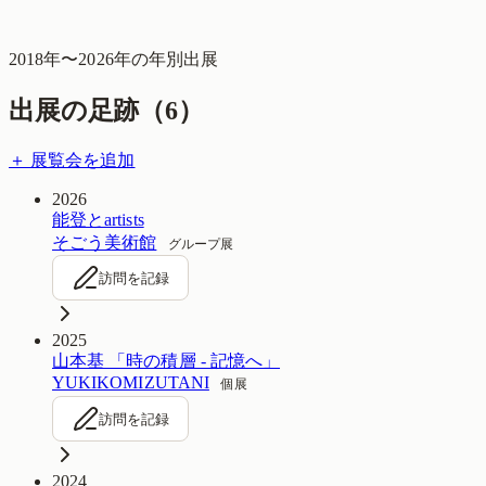
2018
年〜
2026
年の年別出展
出展の足跡（
6
）
＋ 展覧会を追加
2026
能登とartists
そごう美術館
グループ展
訪問を記録
2025
山本基 「時の積層 - 記憶へ」
YUKIKOMIZUTANI
個展
訪問を記録
2024