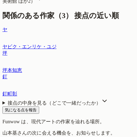
美術館
ほか2
）
関係のある作家（
3
）
接点の近い順
ヤ
ヤビク・エンリケ・ユジ
坪
坪本知恵
釘
釘町彰
接点の中身を見る（どこで一緒だったか）
気になる点を報告
Funwow
は、現代アートの作家を辿れる場所。
山本基
さんの次に会える機会を、お知らせします。