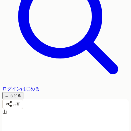
ログイン
はじめる
←
もどる
共有
山