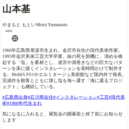
山本基
やまもと もとい
Motoi Yamamoto
artist
1966年広島県尾道市生まれ、金沢市在住の現代美術作家。
1995年金沢美術工芸大学卒業。妹の死を契機に、清めを喚
起する「塩」を素材とし、迷宮や渦巻きなどの巨大なパタ
ーンを床に描くインスタレーションを長時間かけて制作す
る。MoMA PS1やエルミタージュ美術館など国内外で発表。
完成作を観客とともに壊し塩を海へ還す「海に還るプロジ
ェクト」も継続している。
#
広島県出身
#
石川県在住
#
インスタレーション
#
工芸
#
現代美
術
#
1960年代生まれ
気になるに入れると、展覧会の開幕前と終了前にお知らせ
します