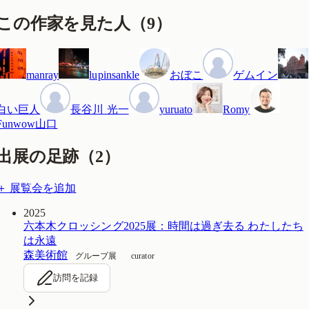
この作家を見た人
（
9
）
manray
lupinsankle
おぼこ
ゲムイン
白い巨人
長谷川 光一
yuruato
Romy
Funwow山口
出展の足跡（
2
）
＋ 展覧会を追加
2025
六本木クロッシング2025展：時間は過ぎ去る わたしたち
は永遠
森美術館
グループ展
curator
訪問を記録