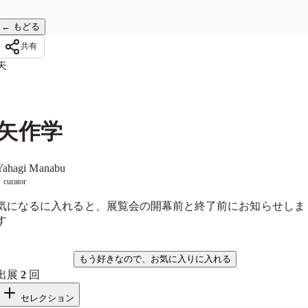
←
もどる
共有
矢
矢作学
Yahagi Manabu
curator
気になるに入れると、展覧会の開幕前と終了前にお知らせしま
す
気になる
もう好きなので、お気に入りに入れる
出展
2
回
セレクション