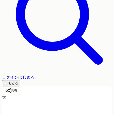
ログイン
はじめる
←
もどる
共有
大