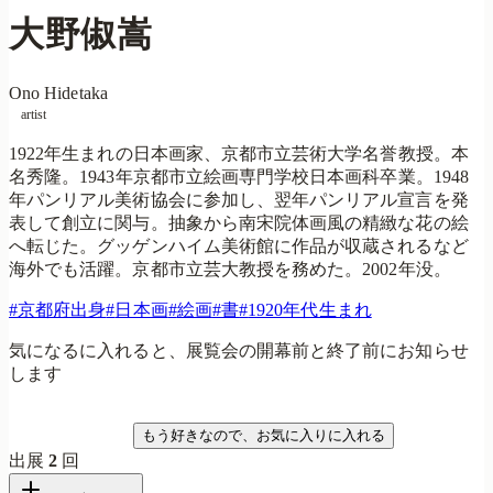
大野俶嵩
Ono Hidetaka
artist
1922年生まれの日本画家、京都市立芸術大学名誉教授。本
名秀隆。1943年京都市立絵画専門学校日本画科卒業。1948
年パンリアル美術協会に参加し、翌年パンリアル宣言を発
表して創立に関与。抽象から南宋院体画風の精緻な花の絵
へ転じた。グッゲンハイム美術館に作品が収蔵されるなど
海外でも活躍。京都市立芸大教授を務めた。2002年没。
#
京都府出身
#
日本画
#
絵画
#
書
#
1920年代生まれ
気になるに入れると、展覧会の開幕前と終了前にお知らせ
します
気になる
もう好きなので、お気に入りに入れる
出展
2
回