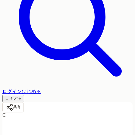
ログイン
はじめる
←
もどる
共有
C