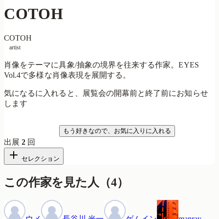
COTOH
COTOH
artist
肖像をテーマに具象/抽象の境界を往来する作家。EYES
Vol.4で多様な肖像表現を展開する。
気になるに入れると、展覧会の開幕前と終了前にお知らせ
します
気になる
もう好きなので、お気に入りに入れる
出展
2
回
セレクション
この作家を見た人
（
4
）
ウメ
長谷川 光一
ゲムイン
manray