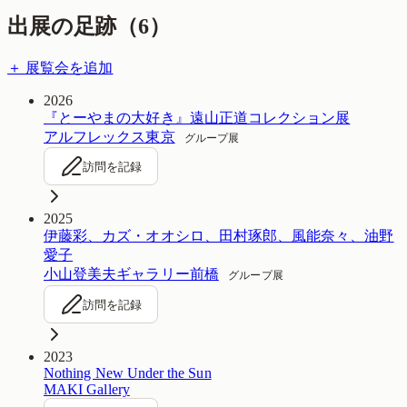
出展の足跡（
6
）
＋ 展覧会を追加
2026
『とーやまの大好き』遠山正道コレクション展
アルフレックス東京
グループ展
訪問を記録
2025
伊藤彩、カズ・オオシロ、田村琢郎、風能奈々、油野
愛子
小山登美夫ギャラリー前橋
グループ展
訪問を記録
2023
Nothing New Under the Sun
MAKI Gallery