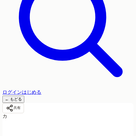
ログイン
はじめる
←
もどる
共有
カ