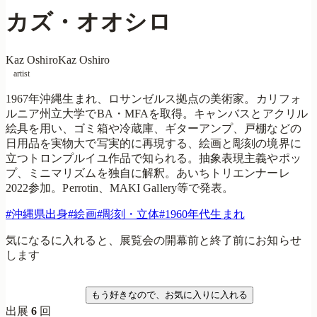
カズ・オオシロ
Kaz Oshiro
Kaz Oshiro
artist
1967年沖縄生まれ、ロサンゼルス拠点の美術家。カリフォ
ルニア州立大学でBA・MFAを取得。キャンバスとアクリル
絵具を用い、ゴミ箱や冷蔵庫、ギターアンプ、戸棚などの
日用品を実物大で写実的に再現する、絵画と彫刻の境界に
立つトロンプルイユ作品で知られる。抽象表現主義やポッ
プ、ミニマリズムを独自に解釈。あいちトリエンナーレ
2022参加。Perrotin、MAKI Gallery等で発表。
#
沖縄県出身
#
絵画
#
彫刻・立体
#
1960年代生まれ
気になるに入れると、展覧会の開幕前と終了前にお知らせ
します
気になる
もう好きなので、お気に入りに入れる
出展
6
回