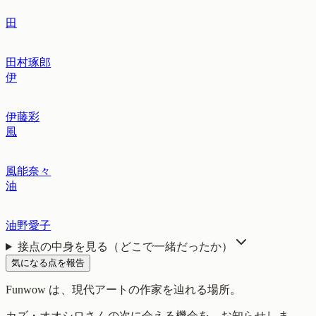
田
田村琢郎
伊
伊藤彩
風
風能奈々
油
油野愛子
接点の中身を見る（どこで一緒だったか）
気になる点を報告
Funwow
は、現代アートの作家を辿れる場所。
カズ・オオシロ
さんの次に会える機会を、お知らせしま