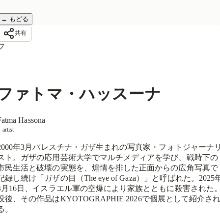
←
もどる
共有
フ
ファトマ・ハッスーナ
Fatma Hassona
artist
2000年3月パレスチナ・ガザ生まれの写真家・フォトジャーナ
スト。ガザの応用芸術大学でマルチメディアを学び、戦時下の
市民生活と破壊の実態を、煽情を排した正面からの広角写真で
記録し続け「ガザの目（The eye of Gaza）」と呼ばれた。2025
4月16日、イスラエル軍の空爆により家族とともに殺害された
没後、その作品はKYOTOGRAPHIE 2026で個展として紹介さ
る。