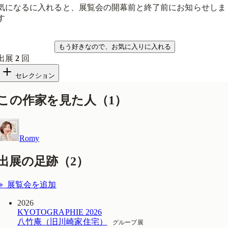
気になるに入れると、展覧会の開幕前と終了前にお知らせしま
す
気になる
もう好きなので、お気に入りに入れる
出展
2
回
セレクション
この作家を見た人
（
1
）
Romy
出展の足跡（
2
）
＋ 展覧会を追加
2026
KYOTOGRAPHIE 2026
八竹庵（旧川崎家住宅）
グループ展