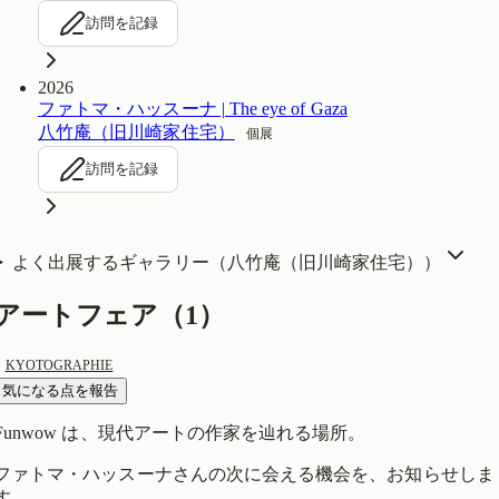
訪問を記録
2026
ファトマ・ハッスーナ | The eye of Gaza
八竹庵（旧川崎家住宅）
個展
訪問を記録
よく出展するギャラリー（
八竹庵（旧川崎家住宅）
）
アートフェア（
1
）
KYOTOGRAPHIE
気になる点を報告
Funwow
は、現代アートの作家を辿れる場所。
ファトマ・ハッスーナ
さんの次に会える機会を、お知らせしま
す。