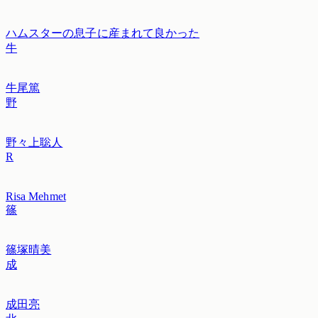
ハムスターの息子に産まれて良かった
牛
牛尾篤
野
野々上聡人
R
Risa Mehmet
篠
篠塚晴美
成
成田亮