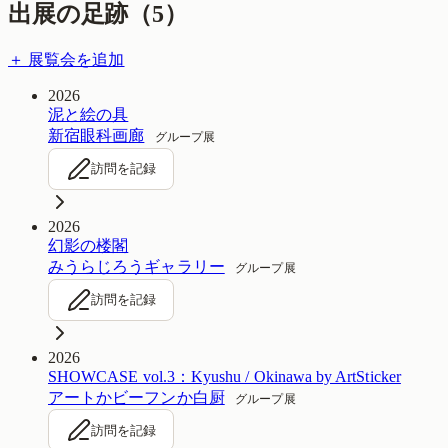
出展の足跡（
5
）
＋ 展覧会を追加
2026
泥と絵の具
新宿眼科画廊
グループ展
訪問を記録
2026
幻影の楼閣
みうらじろうギャラリー
グループ展
訪問を記録
2026
SHOWCASE vol.3：Kyushu / Okinawa by ArtSticker
アートかビーフンか白厨
グループ展
訪問を記録