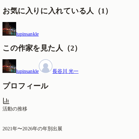
お気に入りに入れている人
（
1
）
lupinsankle
この作家を見た人
（
2
）
lupinsankle
長谷川 光一
プロフィール
活動の推移
2021
年〜
2026
年の年別出展