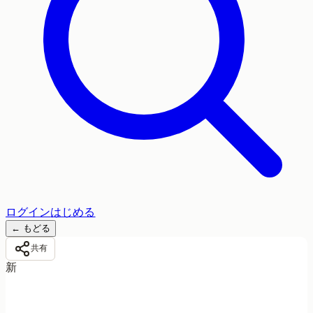
ログイン
はじめる
←
もどる
共有
新