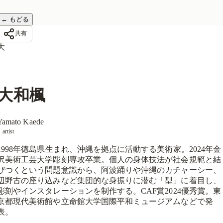
←
もどる
共有
大
大和楓
Yamato Kaede
artist
1998年徳島県生まれ、沖縄を拠点に活動する美術家。2024年金
沢美術工芸大学彫刻専攻卒業。個人の身体技法が社会規範と結
びつくという問題意識から、阿波踊りや沖縄のカチャーシー、
辺野古の座り込みなど集団的な身振りに潜む「型」に着目し、
彫刻やインスタレーションを制作する。CAF賞2024優秀賞。東
京都現代美術館や立命館大学国際平和ミュージアムなどで発
表。