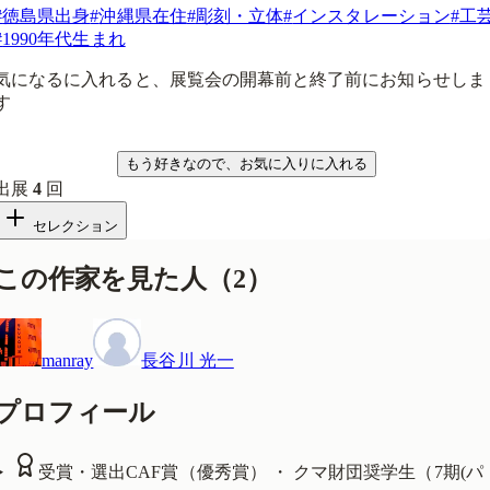
#
徳島県出身
#
沖縄県在住
#
彫刻・立体
#
インスタレーション
#
工
#
1990年代生まれ
気になるに入れると、展覧会の開幕前と終了前にお知らせしま
す
気になる
もう好きなので、お気に入りに入れる
出展
4
回
セレクション
この作家を見た人
（
2
）
manray
長谷川 光一
プロフィール
受賞・選出
CAF賞（優秀賞） ・ クマ財団奨学生（7期(パ