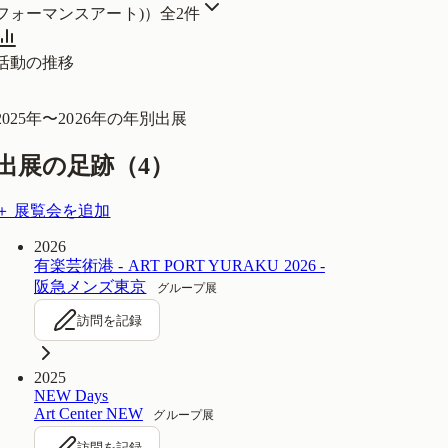
フォーマンスアート)）
全
2
件
活動の推移
2025
年〜
2026
年の年別出展
出展の足跡（
4
）
＋ 展覧会を追加
2026
有楽芸術港 - ART PORT YURAKU 2026 -
阪急メンズ東京
グループ展
訪問を記録
2025
NEW Days
Art Center NEW
グループ展
訪問を記録