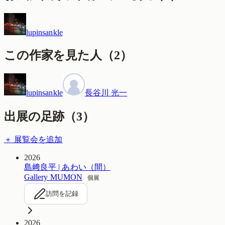
lupinsankle
この作家を見た人
（
2
）
lupinsankle
長谷川 光一
出展の足跡（
3
）
＋ 展覧会を追加
2026
島﨑良平 | あわい（間）
Gallery MUMON
個展
訪問を記録
2026