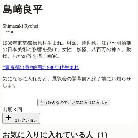
島﨑良平
Shimazaki Ryohei
artist
1986年東京都檜原村生まれ。琳派、浮世絵、江戸〜明治期
の日本美術に影響を受け、女性、妖怪、八百万の神々、動
物、おかめ等を描く画家。
#
東京都出身
#
絵画
#
1980年代生まれ
気になるに入れると、展覧会の開幕前と終了前にお知らせ
します
気になる
もう好きなので、お気に入りに入れる
出展
3
回
セレクション
お気に入りに入れている人
（
1
）