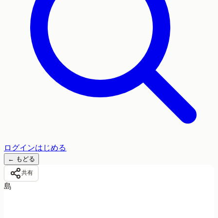
ログイン
はじめる
←
もどる
共有
島