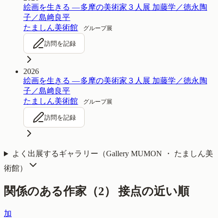
絵画を生きる ―多摩の美術家３人展 加藤学／徳永陶
子／島﨑良平
たましん美術館
グループ展
訪問を記録
2026
絵画を生きる ―多摩の美術家３人展 加藤学／徳永陶
子／島﨑良平
たましん美術館
グループ展
訪問を記録
よく出展するギャラリー（
Gallery MUMON ・ たましん美
術館
）
関係のある作家（
2
）
接点の近い順
加