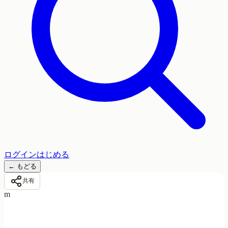
ログイン
はじめる
←
もどる
共有
m