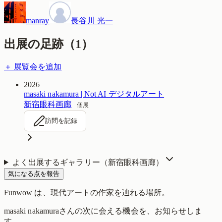
manray
長谷川 光一
出展の足跡（
1
）
＋ 展覧会を追加
2026
masaki nakamura | Not AI デジタルアート
新宿眼科画廊
個展
訪問を記録
よく出展するギャラリー（
新宿眼科画廊
）
気になる点を報告
Funwow
は、現代アートの作家を辿れる場所。
masaki nakamura
さんの次に会える機会を、お知らせしま
す。