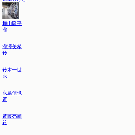
横山隆平
瀧
瀧澤美希
鈴
鈴木一世
永
永島信也
斎
斎藤亮輔
鈴