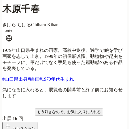
木原千春
きはら ちはる
Chiharu Kihara
artist
1979年山口県生まれの画家。高校中退後、独学で絵を学び
画家を志して上京。1999年の初個展以降、動植物や昆虫を
モチーフに、筆だけでなく手足も使った躍動感のある作品
を発表している。
#
山口県出身
#
絵画
#
1970年代生まれ
気になるに入れると、展覧会の開幕前と終了前にお知らせ
します
気になる
もう好きなので、お気に入りに入れる
出展
16
回
セレクション