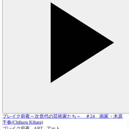
ブレイク前夜～次世代の芸術家たち～ ＃24 画家・木原
千春(Chiharu Kihara)
ブレイク前夜 . ART . アート