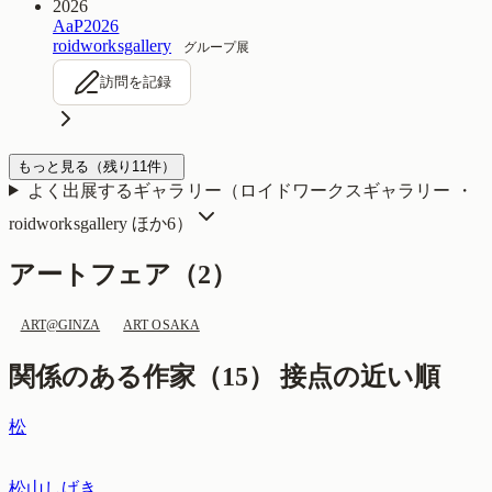
2026
AaP2026
roidworksgallery
グループ展
訪問を記録
もっと見る
（残り
11
件）
よく出展するギャラリー（
ロイドワークスギャラリー ・
roidworksgallery
ほか6
）
アートフェア（
2
）
ART@GINZA
ART OSAKA
関係のある作家（
15
）
接点の近い順
松
松山しげき