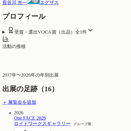
長谷川 光一
エグザス
プロフィール
受賞・選出
VOCA賞（出品）
全
1
件
活動の推移
2017
年〜
2026
年の年別出展
出展の足跡（
16
）
＋ 展覧会を追加
2026
One FACE 2026
ロイドワークスギャラリー
グループ展