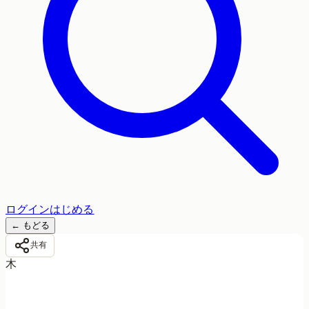
ログイン
はじめる
←
もどる
共有
木