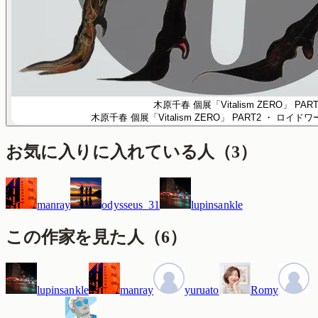
木原千春 個展「Vitalism ZERO」
木原千春 個展「Vitalism ZERO」 PART2
・ ロイドワ
お気に入りに入れている人
（
3
）
manray
odysseus_31
lupinsankle
この作家を見た人
（
6
）
lupinsankle
manray
yuruato
Romy