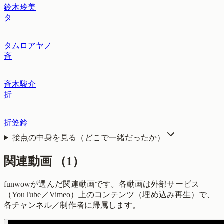
鈴木玲美
タ
タムロアヤノ
斉
斉木駿介
折
折笠鈴
接点の中身を見る（どこで一緒だったか）
関連動画
（
1
）
funwowが選んだ関連動画です。各動画は外部サービス
（YouTube／Vimeo）上のコンテンツ（埋め込み再生）で、
各チャンネル／制作者に帰属します。