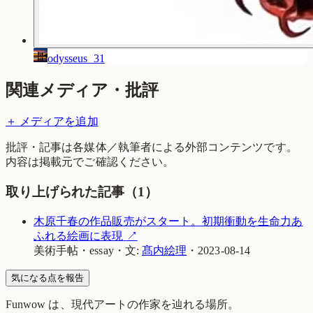
odysseus_31
関連メディア・批評
＋ メディアを追加
批評・記事は各媒体／執筆者による外部コンテンツです。
内容は掲載元でご確認ください。
取り上げられた記事（
1
）
木原千春の作品販売がスタート。初期衝動を生命力あ
ふれる絵画に表現
↗
美術手帖
・
essay
・
文:
髙内絵理
・
2023-08-14
気になる点を報告
Funwow
は、現代アートの作家を辿れる場所。