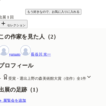
気になる
もう好きなので、お気に入りに入れる
出展
1
回
セレクション
この作家を見た人
（
2
）
yuruato
長谷川 光一
プロフィール
受賞・選出
上野の森美術館大賞（佳作）
全
1
件
出展の足跡（
1
）
＋ 展覧会を追加