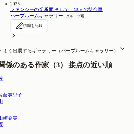
2025
ファンシーの切断面 そして、無人の待合室
パープルームギャラリー
グループ展
訪問を記録
よく出展するギャラリー（
パープルームギャラリー
）
関係のある作家（
3
）
接点の近い順
佐
佐藤英里子
山
山崎令美
藤