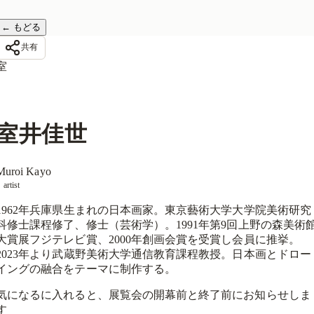
←
もどる
共有
室
室井佳世
Muroi Kayo
artist
1962年兵庫県生まれの日本画家。東京藝術大学大学院美術研究
科修士課程修了、修士（芸術学）。1991年第9回上野の森美術
大賞展フジテレビ賞、2000年創画会賞を受賞し会員に推挙。
2023年より武蔵野美術大学通信教育課程教授。日本画とドロー
イングの融合をテーマに制作する。
気になるに入れると、展覧会の開幕前と終了前にお知らせしま
す