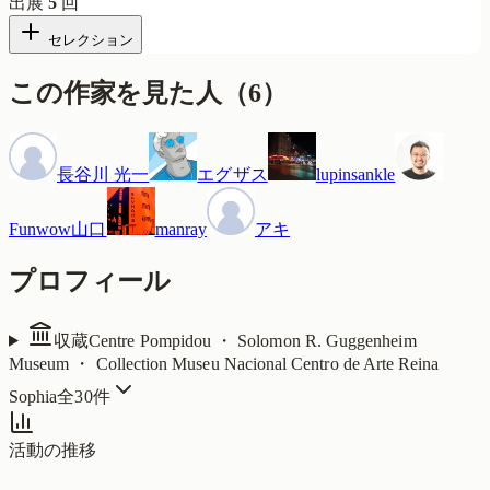
出展
5
回
セレクション
この作家を見た人
（
6
）
長谷川 光一
エグザス
lupinsankle
Funwow山口
manray
アキ
プロフィール
収蔵
Centre Pompidou ・ Solomon R. Guggenheim
Museum ・ Collection Museu Nacional Centro de Arte Reina
Sophia
全
30
件
活動の推移