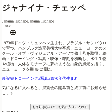
ジャナイナ・チェッペ
Janaina Tschape
Janaina Tschäpe
artist
1973年ドイツ・ミュンヘン生まれ、ブラジル・サンパウロ
で育つ。ハンブルク造形美術大学卒業、ニューヨークのス
クール・オブ・ヴィジュアル・アーツで修士号を取得。絵
画・ドローイング・写真・映像・彫刻を横断し、水生生物
や植物、人体をモチーフに夢のような抽象的風景を描く。
ニューヨークを拠点に活動。
#
絵画
#
ドローイング
#
写真
#
1970年代生まれ
気になるに入れると、展覧会の開幕前と終了前にお知らせ
します
気になる
もう好きなので、お気に入りに入れる