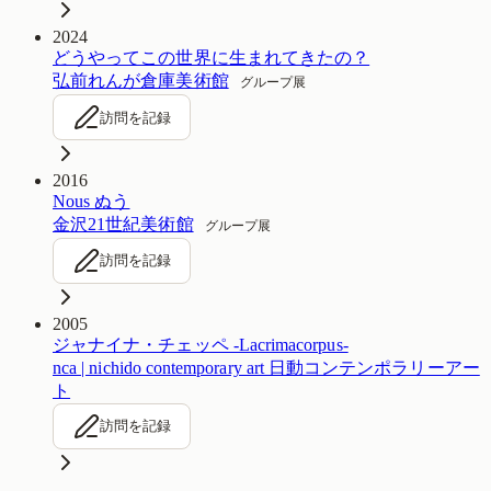
2024
どうやってこの世界に生まれてきたの？
弘前れんが倉庫美術館
グループ展
訪問を記録
2016
Nous ぬう
金沢21世紀美術館
グループ展
訪問を記録
2005
ジャナイナ・チェッペ -Lacrimacorpus-
nca | nichido contemporary art 日動コンテンポラリーアー
ト
訪問を記録