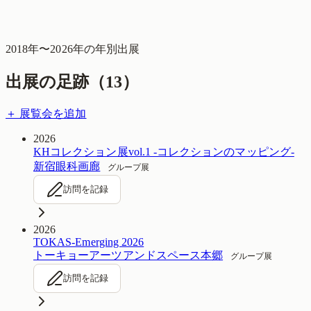
2018
年〜
2026
年の年別出展
出展の足跡（
13
）
＋ 展覧会を追加
2026
KHコレクション展vol.1 -コレクションのマッピング-
新宿眼科画廊
グループ展
訪問を記録
2026
TOKAS-Emerging 2026
トーキョーアーツアンドスペース本郷
グループ展
訪問を記録