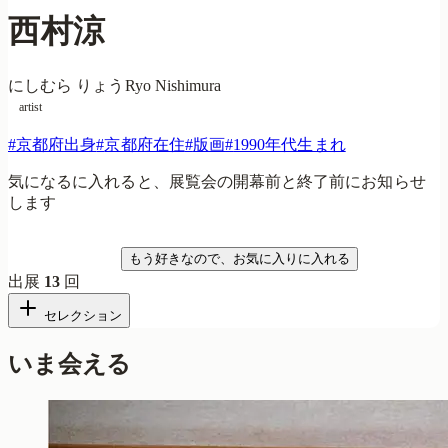
西村涼
にしむら りょう
Ryo Nishimura
artist
#
京都府出身
#
京都府在住
#
版画
#
1990年代生まれ
気になるに入れると、展覧会の開幕前と終了前にお知らせ
します
気になる
もう好きなので、お気に入りに入れる
出展
13
回
セレクション
いま会える