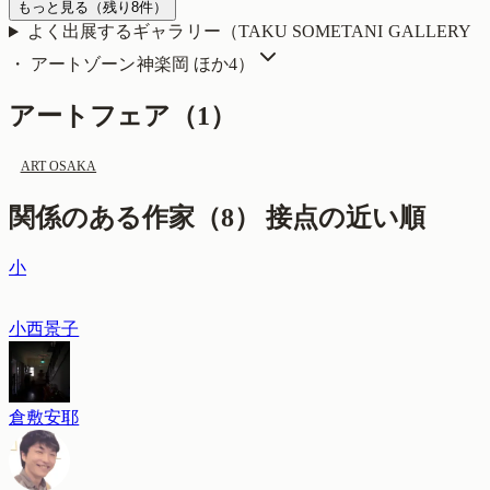
もっと見る
（残り
8
件）
よく出展するギャラリー（
TAKU SOMETANI GALLERY
・ アートゾーン神楽岡
ほか4
）
アートフェア（
1
）
ART OSAKA
関係のある作家（
8
）
接点の近い順
小
小西景子
倉敷安耶