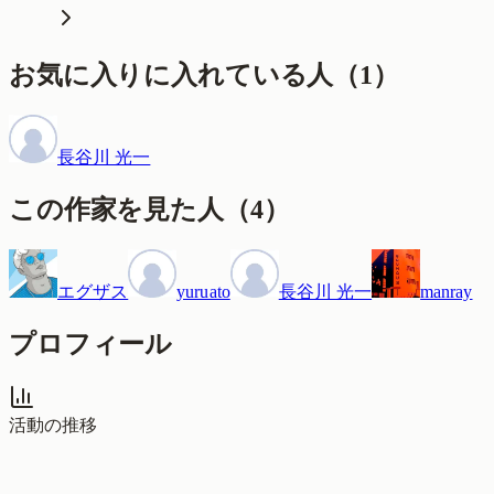
お気に入りに入れている人
（
1
）
長谷川 光一
この作家を見た人
（
4
）
エグザス
yuruato
長谷川 光一
manray
プロフィール
活動の推移