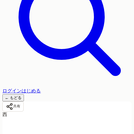
ログイン
はじめる
←
もどる
共有
西