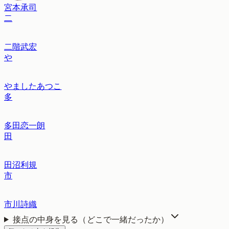
宮本承司
二
二階武宏
や
やましたあつこ
多
多田恋一朗
田
田沼利規
市
市川詩織
接点の中身を見る（どこで一緒だったか）