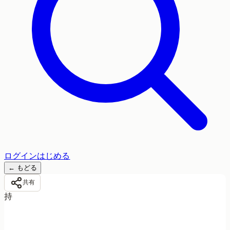
ログイン
はじめる
←
もどる
共有
持