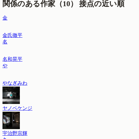
関係のある作家（
10
）
接点の近い順
金
金氏徹平
名
名和晃平
や
やなぎみわ
ヤノベケンジ
宇治野宗輝