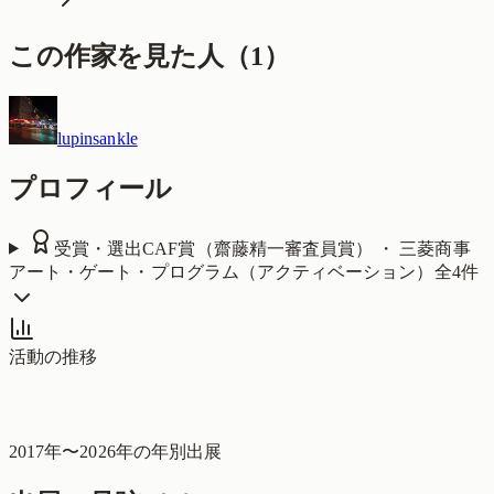
この作家を見た人
（
1
）
lupinsankle
プロフィール
受賞・選出
CAF賞（齋藤精一審査員賞） ・ 三菱商事
アート・ゲート・プログラム（アクティベーション）
全
4
件
活動の推移
2017
年〜
2026
年の年別出展