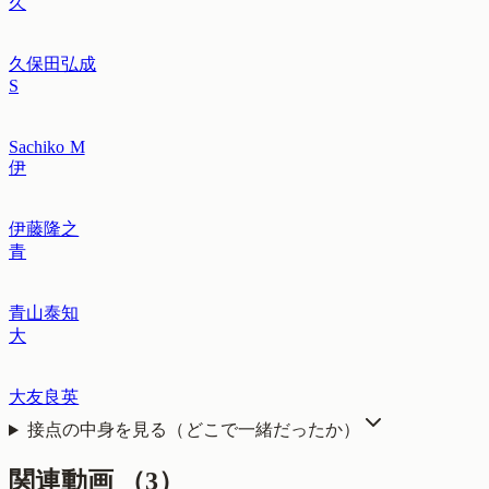
久
久保田弘成
S
Sachiko M
伊
伊藤隆之
青
青山泰知
大
大友良英
接点の中身を見る（どこで一緒だったか）
関連動画
（
3
）