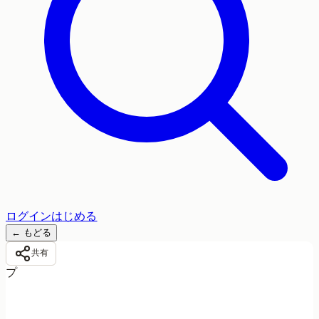
ログイン
はじめる
←
もどる
共有
プ