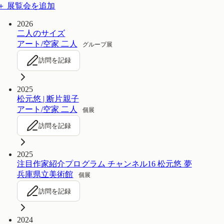
＋ 展覧会を追加
2026
二人のサイズ
アート/空家 二人
グループ展
訪問を記録
2025
松元悠 | 断片親子
アート/空家 二人
個展
訪問を記録
2025
注目作家紹介プログラム チャンネル16 松元悠 夢
兵庫県立美術館
個展
訪問を記録
2024