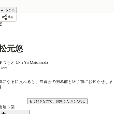
←
もどる
共有
松
松元悠
まつもと ゆう
Yu Matsumoto
artist
気になるに入れると、展覧会の開幕前と終了前にお知らせしま
す
気になる
もう好きなので、お気に入りに入れる
出展
5
回