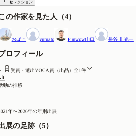
セレクション
この作家を見た人
（
4
）
おぼこ
yuruato
Funwow山口
長谷川 光一
プロフィール
受賞・選出
VOCA賞（出品）
全
1
件
活動の推移
2021
年〜
2026
年の年別出展
出展の足跡（
5
）