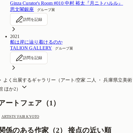
Ginza Curator's Room #010 中村 裕太『月ニトハルル』
思文閣銀座
グループ展
訪問を記録
2021
船は岸に辿り着けるのか
TALION GALLERY
グループ展
訪問を記録
よく出展するギャラリー（
アート/空家 二人 ・ 兵庫県立美術
館
ほか2
）
アートフェア（
1
）
ARTISTS' FAIR KYOTO
関係のある作家（
2
）
接点の近い順