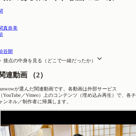
関
関真奈美
前
前谷開
接点の中身を見る（どこで一緒だったか）
関連動画
（
2
）
funwowが選んだ関連動画です。各動画は外部サービス
（YouTube／Vimeo）上のコンテンツ（埋め込み再生）で、各
ャンネル／制作者に帰属します。