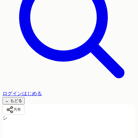
ログイン
はじめる
←
もどる
共有
シ