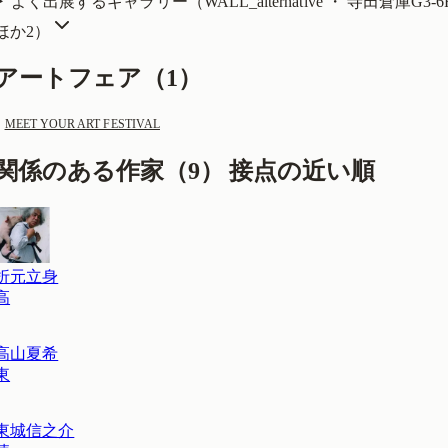
よく出展するギャラリー（
WALL_alternative ・ 寺田倉庫G3-6
ほか2
）
アートフェア（
1
）
MEET YOUR ART FESTIVAL
関係のある作家（
9
）
接点の近い順
折元立身
高
高山夏希
東
東城信之介