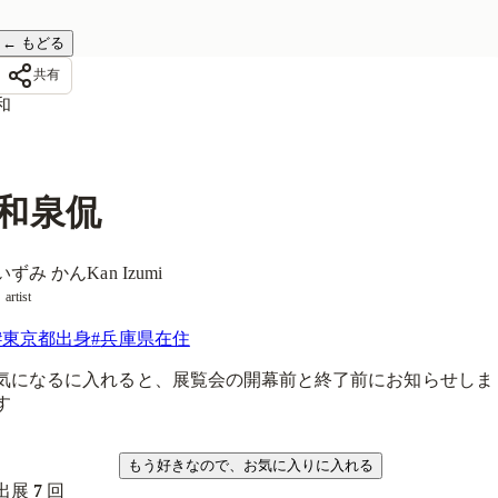
←
もどる
共有
和
和泉侃
いずみ かん
Kan Izumi
artist
#
東京都出身
#
兵庫県在住
気になるに入れると、展覧会の開幕前と終了前にお知らせしま
す
気になる
もう好きなので、お気に入りに入れる
出展
7
回