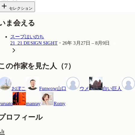
セレクション
いま会える
スープはいのち
21_21 DESIGN SIGHT
・
26年 3月27日 – 8月9日
残り1日
この作家を見た人
（
7
）
おぼこ
Funwow山口
ウメ
白い巨人
yuruato
manray
Romy
プロフィール