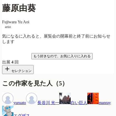
藤原由葵
Fujiwara Yu Aoi
artist
気になるに入れると、展覧会の開幕前と終了前にお知らせ
します
気になる
もう好きなので、お気に入りに入れる
出展
4
回
セレクション
この作家を見た人
（
5
）
yuruato
長谷川 光一
白い巨人
manray
エグザス