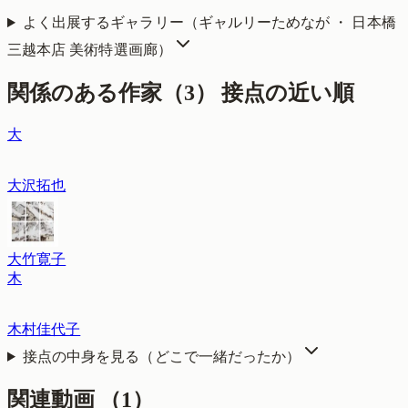
よく出展するギャラリー（
ギャルリーためなが ・ 日本橋
三越本店 美術特選画廊
）
関係のある作家（
3
）
接点の近い順
大
大沢拓也
大竹寛子
木
木村佳代子
接点の中身を見る（どこで一緒だったか）
関連動画
（
1
）