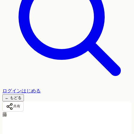
ログイン
はじめる
←
もどる
共有
藤