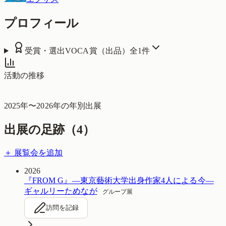
プロフィール
受賞・選出
VOCA賞（出品）
全
1
件
活動の推移
2025
年〜
2026
年の年別出展
出展の足跡（
4
）
＋ 展覧会を追加
2026
『FROM G』—東京藝術大学出身作家4人による今—
ギャルリーためなが
グループ展
訪問を記録