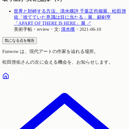
世界と対峙する方法。清水穣評 千葉正也個展、松田啓
佑「捨てていた意識は目に当たる」展、顧剣亨
「APART OF THERE IS HERE」展
↗
美術手帖
・
review
・
文:
清水穣
・
2021-06-10
気になる点を報告
Funwow
は、現代アートの作家を辿れる場所。
松田啓佑
さんの次に会える機会を、お知らせします。
気になる