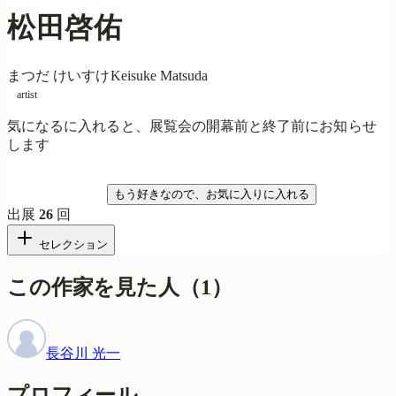
松田啓佑
まつだ けいすけ
Keisuke Matsuda
artist
気になるに入れると、展覧会の開幕前と終了前にお知らせ
します
気になる
もう好きなので、お気に入りに入れる
出展
26
回
セレクション
この作家を見た人
（
1
）
長谷川 光一
プロフィール