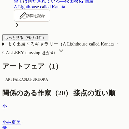
全ては満たされている—松田啓佑 個展
A Lighthouse called Kanata
訪問を記録
もっと見る
（残り
21
件）
よく出展するギャラリー（
A Lighthouse called Kanata ・
GALLERY crossing
ほか4
）
アートフェア（
1
）
ART FAIR ASIA FUKUOKA
関係のある作家（
20
）
接点の近い順
小
小林夏美
武