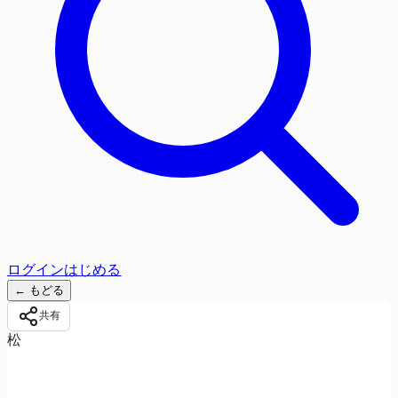
ログイン
はじめる
←
もどる
共有
松