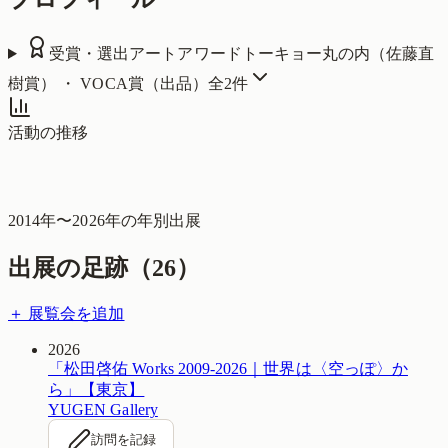
受賞・選出
アートアワードトーキョー丸の内（佐藤直
樹賞） ・ VOCA賞（出品）
全
2
件
活動の推移
2014
年〜
2026
年の年別出展
出展の足跡（
26
）
＋ 展覧会を追加
2026
「松田啓佑 Works 2009-2026｜世界は〈空っぽ〉か
ら」【東京】
YUGEN Gallery
訪問を記録