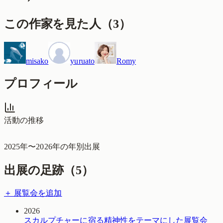
この作家を見た人
（
3
）
misako
yuruato
Romy
プロフィール
活動の推移
2025
年〜
2026
年の年別出展
出展の足跡（
5
）
＋ 展覧会を追加
2026
スカルプチャーに宿る精神性をテーマにした展覧会