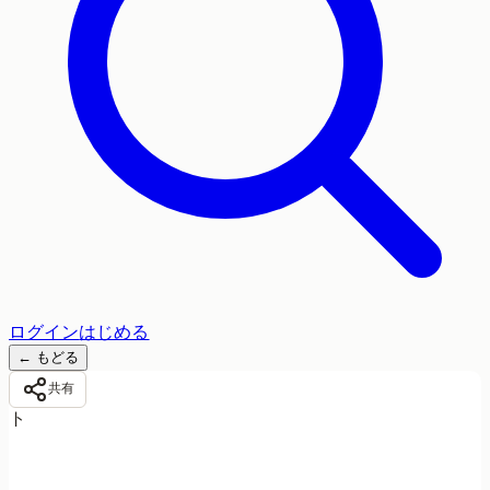
ログイン
はじめる
←
もどる
共有
ト