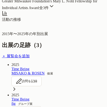
Greater Milwaukee Foundation's Mary L. Nohl Fellowship for
Individual Artists Award
全
3
件
活動の推移
2015
年〜
2025
年の年別出展
出展の足跡（
3
）
＋ 展覧会を追加
2025
Time Being
MISAKO & ROSEN
個展
訪問を記録
2025
Time Being
fig
グループ展