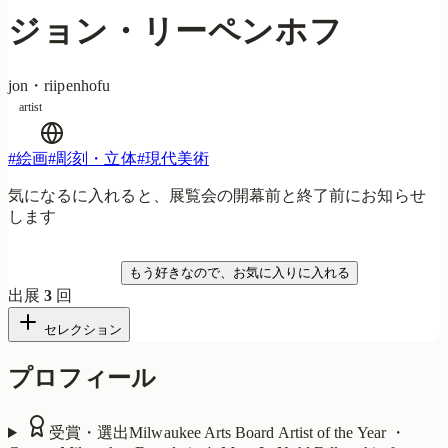
ジョン・リーペンホフ
jon・riipenhofu
artist
#
絵画
#
彫刻・立体
#
現代美術
気になるに入れると、展覧会の開幕前と終了前にお知らせ
します
気になる
もう好きなので、お気に入りに入れる
出展
3
回
セレクション
プロフィール
受賞・選出
Milwaukee Arts Board Artist of the Year ・