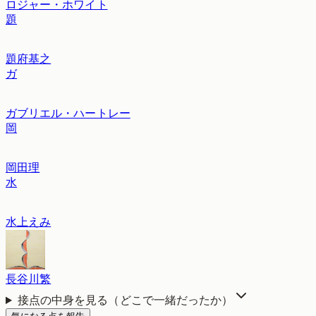
ロジャー・ホワイト
題
題府基之
ガ
ガブリエル・ハートレー
岡
岡田理
水
水上えみ
長谷川繁
接点の中身を見る（どこで一緒だったか）