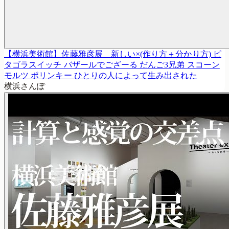
【横浜美術館】佐藤雅彦展 新しい×(作り方＋分かり方) ピ
タゴラスイッチ バザールでござーる だんご3兄弟 スコーン
モルツ ポリンキー ひとりの人によって生み出された
横浜さんぽ