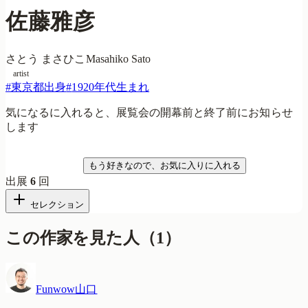
佐藤雅彦
さとう まさひこ
Masahiko Sato
artist
#
東京都出身
#
1920年代生まれ
気になるに入れると、展覧会の開幕前と終了前にお知らせ
します
気になる
もう好きなので、お気に入りに入れる
出展
6
回
セレクション
この作家を見た人
（
1
）
Funwow山口