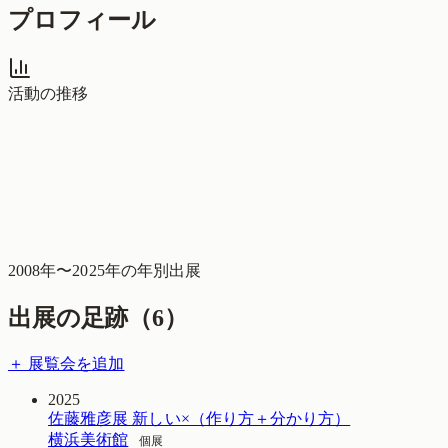
プロフィール
活動の推移
2008
年〜
2025
年の年別出展
出展の足跡（
6
）
＋ 展覧会を追加
2025
佐藤雅彦展 新しい×（作り方＋分かり方）
横浜美術館
個展