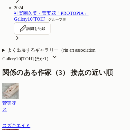
2024
神楽岡久美・菅実花「PROTOPIA」
Gallery10[TOH]
グループ展
訪問を記録
よく出展するギャラリー（
rin art association ・
Gallery10[TOH]
ほか1
）
関係のある作家（
3
）
接点の近い順
菅実花
ス
スズキエイミ