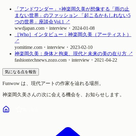
「アンドワンダー」×神楽岡久美が想像する「雨の止
まない世界」のファッション 「起こるかもしれない5
つの世界」座談会Vol.1
↗
wwdjapan.com
・
interview
・
2024-01-08
［Who］インタビュー：神楽岡久美（アーティスト）
↗
yomitime.com
・
interview
・
2023-02-10
神楽岡久美：身体と拘束、現代と未来の美の在り方
↗
fashiontechnews.zozo.com
・
interview
・
2021-04-22
気になる点を報告
Funwow
は、現代アートの作家を辿れる場所。
神楽岡久美
さんの次に会える機会を、お知らせします。
気になる