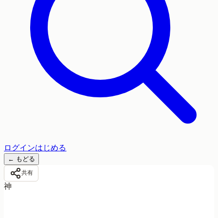
ログイン
はじめる
←
もどる
共有
神