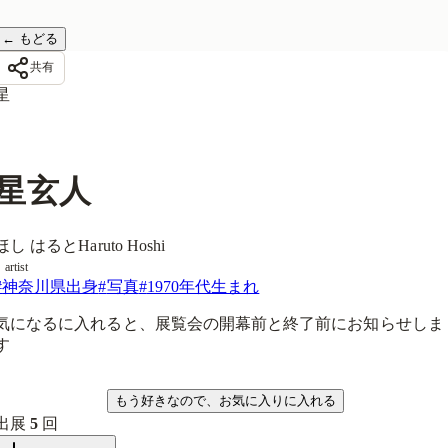
←
もどる
共有
星
星玄人
ほし はると
Haruto Hoshi
artist
#
神奈川県出身
#
写真
#
1970年代生まれ
気になるに入れると、展覧会の開幕前と終了前にお知らせしま
す
気になる
もう好きなので、お気に入りに入れる
出展
5
回