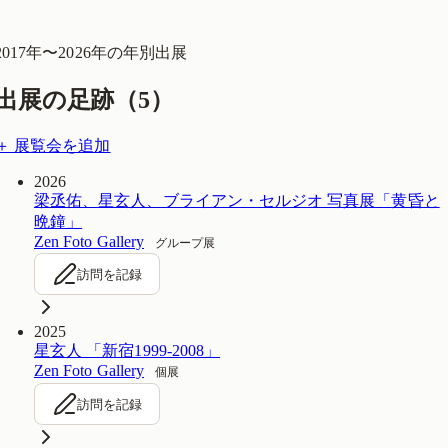
2017
年〜
2026
年の年別出展
出展の足跡（
5
）
＋ 展覧会を追加
2026
梁丞佑、星玄人、ブライアン・セルジオ 写真展「黄昏と
晩鐘」
Zen Foto Gallery
グループ展
訪問を記録
2025
星玄人 「新宿1999-2008」
Zen Foto Gallery
個展
訪問を記録