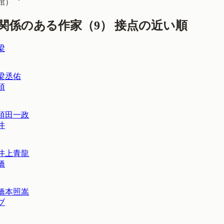
館
）
関係のある作家（
9
）
接点の近い順
梁
梁丞佑
須
須田一政
井
井上青龍
橋
橋本照嵩
ブ