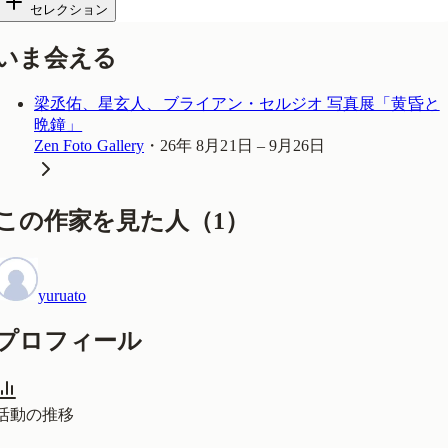
セレクション
いま会える
梁丞佑、星玄人、ブライアン・セルジオ 写真展「黄昏と
晩鐘」
Zen Foto Gallery
・
26年 8月21日 – 9月26日
この作家を見た人
（
1
）
yuruato
プロフィール
活動の推移