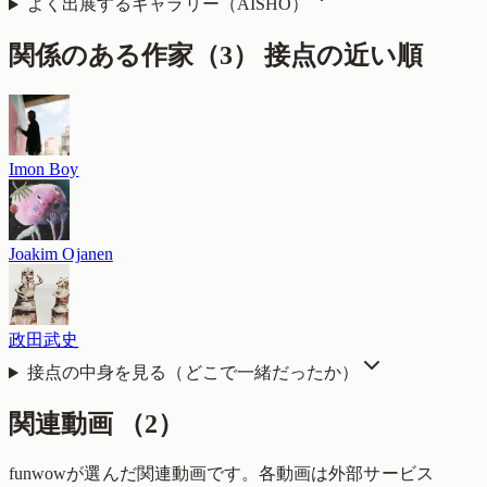
よく出展するギャラリー（
AISHO
）
関係のある作家（
3
）
接点の近い順
Imon Boy
Joakim Ojanen
政田武史
接点の中身を見る（どこで一緒だったか）
関連動画
（
2
）
funwowが選んだ関連動画です。各動画は外部サービス