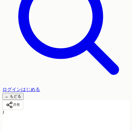
ログイン
はじめる
←
もどる
共有
J