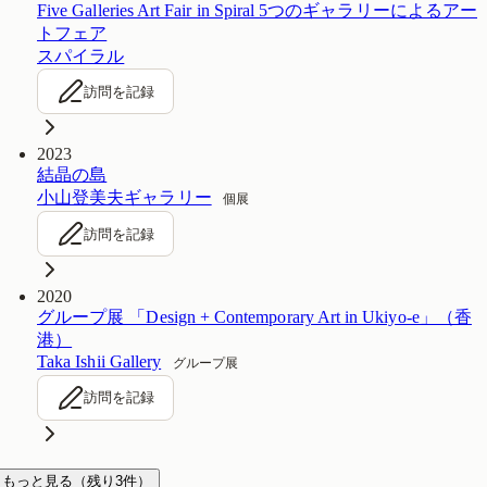
Five Galleries Art Fair in Spiral 5つのギャラリーによるアー
トフェア
スパイラル
訪問を記録
2023
結晶の島
小山登美夫ギャラリー
個展
訪問を記録
2020
グループ展 「Design + Contemporary Art in Ukiyo-e」（香
港）
Taka Ishii Gallery
グループ展
訪問を記録
もっと見る
（残り
3
件）