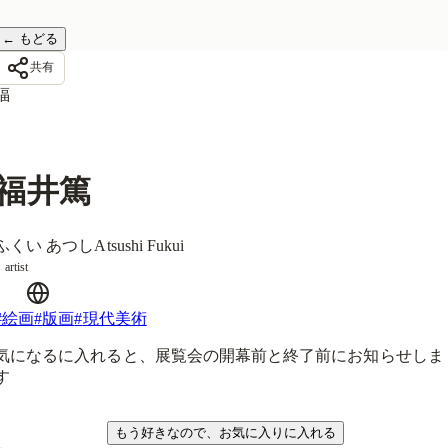
←
もどる
共有
福
福井篤
ふくい あつし
Atsushi Fukui
artist
#
絵画
#
版画
#
現代美術
気になるに入れると、展覧会の開幕前と終了前にお知らせしま
す
気になる
もう好きなので、お気に入りに入れる