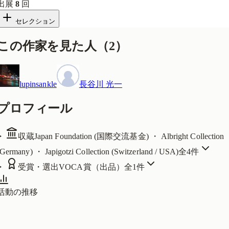
出展
8
回
セレクション
この作家を見た人
（
2
）
lupinsankle
長谷川 光一
プロフィール
収蔵
Japan Foundation (国際交流基金) ・ Albright Collection
(Germany) ・ Japigotzi Collection (Switzerland / USA)
全
4
件
受賞・選出
VOCA賞（出品）
全
1
件
活動の推移