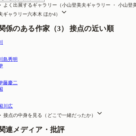
よく出展するギャラリー（
小山登美夫ギャラリー ・ 小山登
夫ギャラリー六本木
ほか4
）
関係のある作家（
3
）
接点の近い順
川
川島秀明
伊
伊藤慶二
国
国川広
接点の中身を見る（どこで一緒だったか）
関連メディア・批評