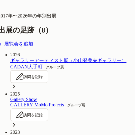
2017
年〜
2026
年の年別出展
出展の足跡（
8
）
＋ 展覧会を追加
2026
ギャラリーアーティスト展（小山登美夫ギャラリー）
CADAN大手町
グループ展
訪問を記録
2025
Gallery Show
GALLERY MoMo Projects
グループ展
訪問を記録
2023