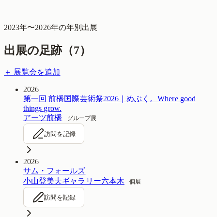
2023
年〜
2026
年の年別出展
出展の足跡（
7
）
＋ 展覧会を追加
2026
第一回 前橋国際芸術祭2026｜めぶく。Where good
things grow.
アーツ前橋
グループ展
訪問を記録
2026
サム・フォールズ
小山登美夫ギャラリー六本木
個展
訪問を記録