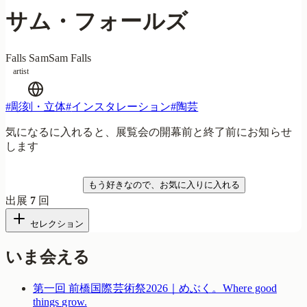
サム・フォールズ
Falls Sam
Sam Falls
artist
#
彫刻・立体
#
インスタレーション
#
陶芸
気になるに入れると、展覧会の開幕前と終了前にお知らせ
します
気になる
もう好きなので、お気に入りに入れる
出展
7
回
セレクション
いま会える
第一回 前橋国際芸術祭2026｜めぶく。Where good
things grow.