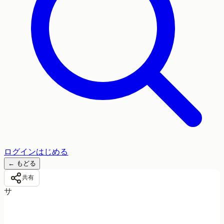
ログイン
はじめる
←
もどる
共有
サ