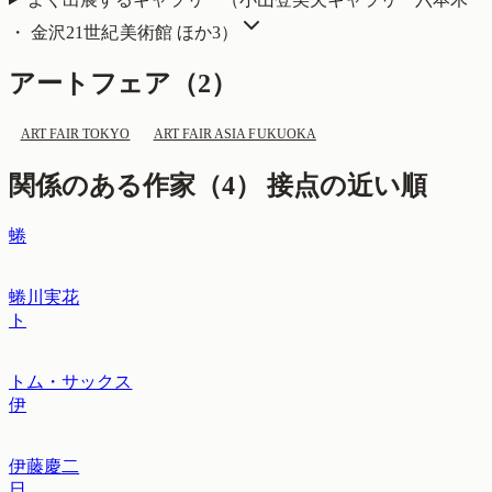
・ 金沢21世紀美術館
ほか3
）
アートフェア（
2
）
ART FAIR TOKYO
ART FAIR ASIA FUKUOKA
関係のある作家（
4
）
接点の近い順
蜷
蜷川実花
ト
トム・サックス
伊
伊藤慶二
日