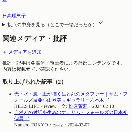
日高理恵子
接点の中身を見る（どこで一緒だったか）
関連メディア・批評
＋ メディアを追加
批評・記事は各媒体／執筆者による外部コンテンツです。
内容は掲載元でご確認ください。
取り上げられた記事（
2
）
光・水・風・土が描く生と死のメタファー｜サム・フ
ォールズ展＠小山登美夫ギャラリー六本木
↗
HILLS LIFE
・
review
・
文:
松原茉莉
・
2024-02-10
自然との対話を生み出す。サム・フォールズの日本初
個展
↗
Numero TOKYO
・
essay
・
2024-02-07