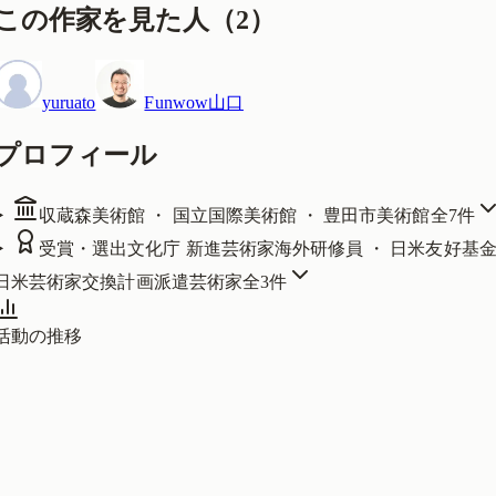
この作家を見た人
（
2
）
yuruato
Funwow山口
プロフィール
収蔵
森美術館 ・ 国立国際美術館 ・ 豊田市美術館
全
7
件
受賞・選出
文化庁 新進芸術家海外研修員 ・ 日米友好基
日米芸術家交換計画派遣芸術家
全
3
件
活動の推移