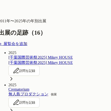
2011
年〜
2025
年の年別出展
出展の足跡（
16
）
＋ 展覧会を追加
2025
[千葉国際芸術祭2025] Mikey HOUSE
[千葉国際芸術祭2025] Mikey HOUSE
訪問を記録
2025
Crematorium
無人島プロダクション
個展
訪問を記録