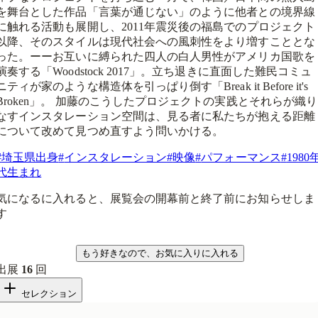
を舞台とした作品「言葉が通じない」のように他者との境界線
に触れる活動も展開し、2011年震災後の福島でのプロジェクト
以降、そのスタイルは現代社会への風刺性をより増すこととな
った。ーーお互いに縛られた四人の白人男性がアメリカ国歌を
演奏する「Woodstock 2017」。立ち退きに直面した難民コミュ
ニティが家のような構造体を引っぱり倒す「Break it Before it's
Broken」。 加藤のこうしたプロジェクトの実践とそれらが織り
なすインスタレーション空間は、見る者に私たちが抱える距離
について改めて見つめ直すよう問いかける。
#
埼玉県出身
#
インスタレーション
#
映像
#
パフォーマンス
#
1980
代生まれ
気になるに入れると、展覧会の開幕前と終了前にお知らせしま
す
気になる
もう好きなので、お気に入りに入れる
出展
16
回
セレクション