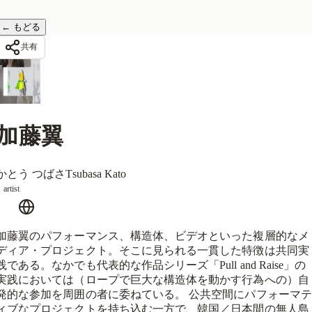
←
もどる
共有
加藤翼
かとう つばさ
Tsubasa Kato
artist
加藤翼のパフォーマンス、構造体、ビデオといった複層的なメ
ディア・プロジェクト。そこに見られる一貫した特徴は共同実
践である。なかでも代表的な作品シリーズ「Pull and Raise」の
実践においては（ロープで巨大な構造体を動かす行為への）自
発的な参加を周囲の者に委ねている。 公共空間にパフォーマテ
ィブなプロジェクトを持ち込む一方で、韓国／日本間の無人島