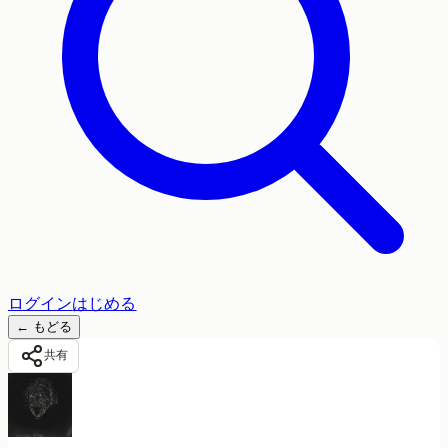
ログイン
はじめる
←
もどる
共有