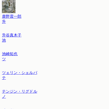
鹿野震一郎
升
升谷真木子
池
池崎拓也
ツ
ツェリン・シェルパ
テ
テンジン・リグドル
ノ