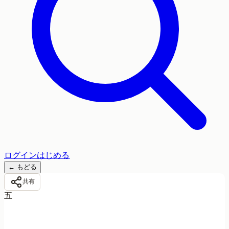
ログイン
はじめる
←
もどる
共有
五