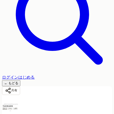
ログイン
はじめる
←
もどる
共有