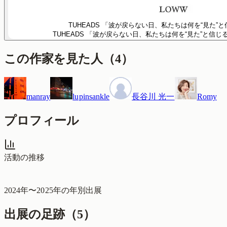
TUHEADS 「波が戻らない日、私たちは何を“見た”と
TUHEADS 「波が戻らない日、私たちは何を“見た”と信じ
この作家を見た人
（
4
）
manray
lupinsankle
長谷川 光一
Romy
プロフィール
活動の推移
2024
年〜
2025
年の年別出展
出展の足跡（
5
）