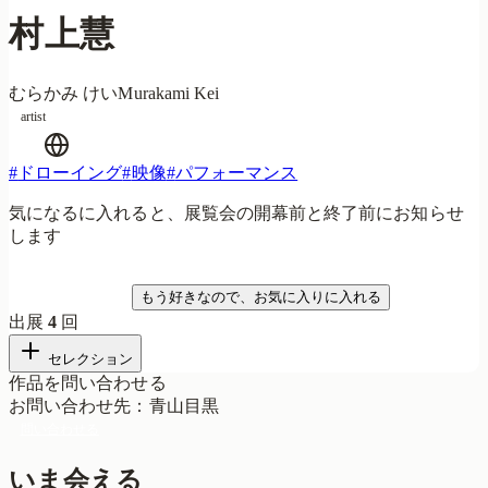
村上慧
むらかみ けい
Murakami Kei
artist
#
ドローイング
#
映像
#
パフォーマンス
気になるに入れると、展覧会の開幕前と終了前にお知らせ
します
気になる
もう好きなので、お気に入りに入れる
出展
4
回
セレクション
作品を問い合わせる
お問い合わせ先
：
青山目黒
問い合わせる
いま会える