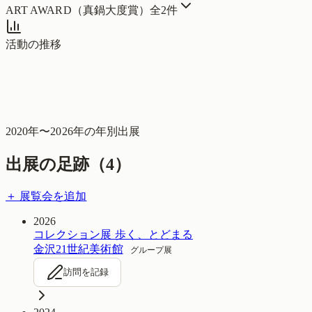
ART AWARD（真鍋大度賞）
全
2
件
活動の推移
2020
年〜
2026
年の年別出展
出展の足跡（
4
）
＋ 展覧会を追加
2026
コレクション展 歩く、とどまる
金沢21世紀美術館
グループ展
訪問を記録