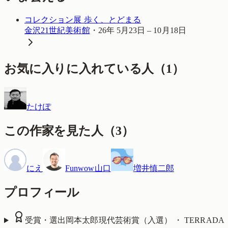
コレクション展 歩く、とどまる
金沢21世紀美術館
・
26年 5月23日 – 10月18日
お気に入りに入れている人
（
1
）
たけぽ
この作家を見た人
（
3
）
にえ
Funwow山口
増井慎二郎
プロフィール
受賞・選出
岡本太郎現代芸術賞（入選） ・ TERRADA