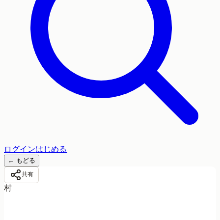
ログイン
はじめる
←
もどる
共有
村