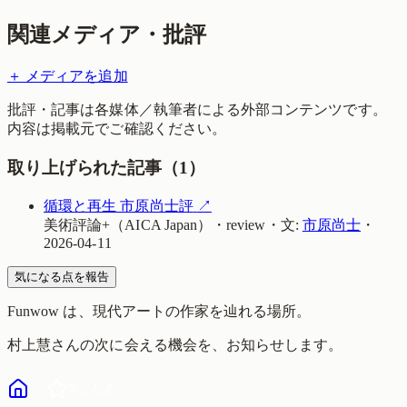
関連メディア・批評
＋ メディアを追加
批評・記事は各媒体／執筆者による外部コンテンツです。
内容は掲載元でご確認ください。
取り上げられた記事（
1
）
循環と再生 市原尚士評
↗
美術評論+（AICA Japan）
・
review
・
文:
市原尚士
・
2026-04-11
気になる点を報告
Funwow
は、現代アートの作家を辿れる場所。
村上慧
さんの次に会える機会を、お知らせします。
気になる