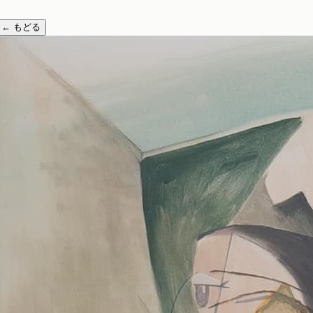
←
もどる