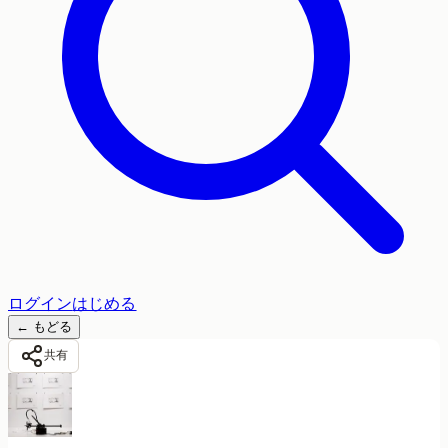
ログイン
はじめる
←
もどる
共有