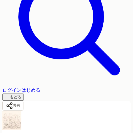
ログイン
はじめる
←
もどる
共有