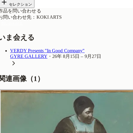
セレクション
作品を問い合わせる
お問い合わせ先
：
KOKI ARTS
問い合わせる
いま会える
VERDY Presents "In Good Company"
GYRE GALLERY
・
26年 8月15日 – 9月27日
関連画像（
1
）