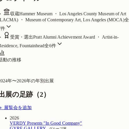
収蔵
Hammer Museum ・ Los Angeles County Museum of Art
(LACMA) ・ Museum of Contemporary Art, Los Angeles (MOCA)
全
7
件
受賞・選出
Pratt Alumni Achievement Award ・ Artist-in-
Residence, Fountainhead
全
6
件
活動の推移
2024
年〜
2026
年の年別出展
出展の足跡（
2
）
＋ 展覧会を追加
2026
VERDY Presents "In Good Company"
GYRE GALLERY
グループ展