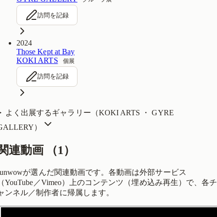
訪問を記録
2024
Those Kept at Bay
KOKI ARTS
個展
訪問を記録
よく出展するギャラリー（
KOKI ARTS ・ GYRE
GALLERY
）
関連動画
（
1
）
funwowが選んだ関連動画です。各動画は外部サービス
（YouTube／Vimeo）上のコンテンツ（埋め込み再生）で、各
ャンネル／制作者に帰属します。