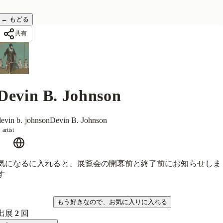
←
もどる
共有
Devin B. Johnson
devin b. johnson
Devin B. Johnson
artist
気になるに入れると、展覧会の開幕前と終了前にお知らせしま
す
気になる
もう好きなので、お気に入りに入れる
出展
2
回