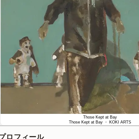
Those Kept at Bay
Those Kept at Bay
・ KOKI ARTS
プロフィール