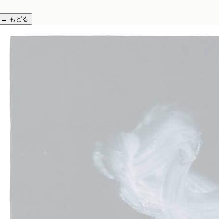
←
もどる